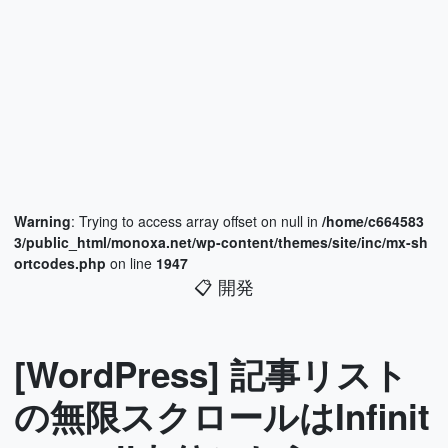
Warning
: Trying to access array offset on null in
/home/c664583
3/public_html/monoxa.net/wp-content/themes/site/inc/mx-sh
ortcodes.php
on line
1947
📋
開発
[WordPress] 記事リスト
の無限スクロールはInfinit