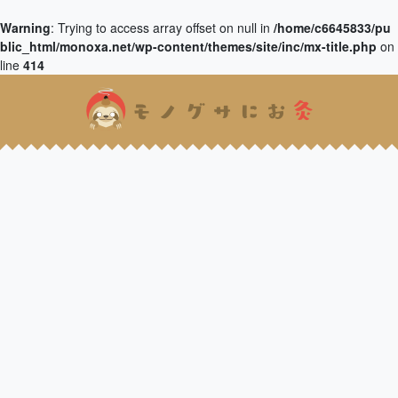
Warning
: Trying to access array offset on null in
/home/c6645833/pu
blic_html/monoxa.net/wp-content/themes/site/inc/mx-title.php
on
line
414