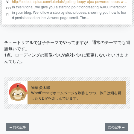
http://code.tutsplus.com/tutorials/getting-loopy-ajax-powered-loops-with
-jquery-and-wordpress--wp-23232
In this tutorial, we give you a starting point for creating AJAX interaction
in your blog. We follow a step by step process, showing you how to loa
d posts based on the viewers page scroll. The...
チュートリアルでは子テーマでやってますが、通常のテーマでも問
題無いです。
1点、ローディングの画像パスが絶対パスに変更しないといけませ
んでした。
物草 灸太郎
WordPressでホームページを制作しつつ、休日は畑を耕
したりDIYを楽しんでいます。
⬅ 前の記事
次の記事 ➡