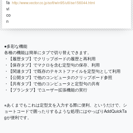
http://www.vector.co.jp/soft/win95/util/se156044.html
●多彩な機能
各種の機能は簡単にタブで切り替えできます。
・【履歴タブ】でクリップボードの履歴と再利用
・【保存タブ】でマクロを含む定型句の保存、利用
・【関連タブ】で既存のテキストファイルを定型句として利用
・【公開タブ】で他のコンピュータのクリップボード参照
・【共有タブ】で他のコンピュータと定型句の共有
・【プランタブ】でユーザー拡張機能の実行
※あくまでもこれは定型文を入力する際に便利、というだけで、シ
ョートコードで囲ったりするような処理にはやっぱりAddQuickTa
gが便利です。