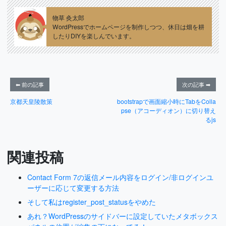
物草 灸太郎
WordPressでホームページを制作しつつ、休日は畑を耕
したりDIYを楽しんでいます。
⬅ 前の記事
次の記事 ➡
京都天皇陵散策
bootstrapで画面縮小時にTabをColla
pse（アコーディオン）に切り替え
るjs
関連投稿
Contact Form 7の返信メール内容をログイン/非ログインユ
ーザーに応じて変更する方法
そして私はregister_post_statusをやめた
あれ？WordPressのサイドバーに設定していたメタボックス