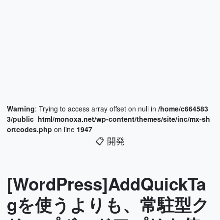
Warning
: Trying to access array offset on null in
/home/c664583
3/public_html/monoxa.net/wp-content/themes/site/inc/mx-sh
ortcodes.php
on line
1947
📋
開発
[WordPress]AddQuickTa
gを使うよりも、常駐型ク