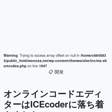
Warning
: Trying to access array offset on null in
/home/c664583
3/public_html/monoxa.net/wp-content/themes/site/inc/mx-sh
ortcodes.php
on line
1947
📋
開発
オンラインコードエディ
ターはICEcoderに落ち着