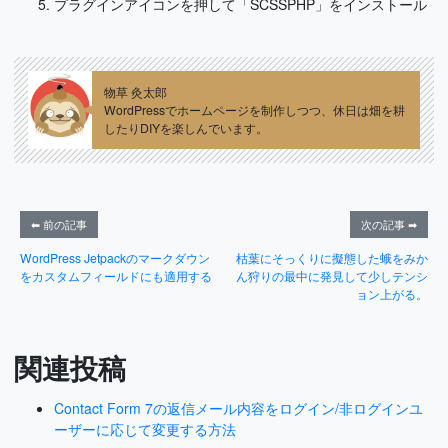
プラグインアイコンを押して「SCSSPHP」をインストール
物草 灸太郎
WordPressでホームページを制作しつつ、休日は畑を耕
したりDIYを楽しんでいます。
⬅ 前の記事
次の記事 ➡
WordPress Jetpackのマークダウン
枯葉にそっくりに擬態した蛾をみか
をカスタムフィールドにも適用する
ん狩りの最中に発見して少しテンシ
ョン上がる。
関連投稿
Contact Form 7の返信メール内容をログイン/非ログインユ
ーザーに応じて変更する方法