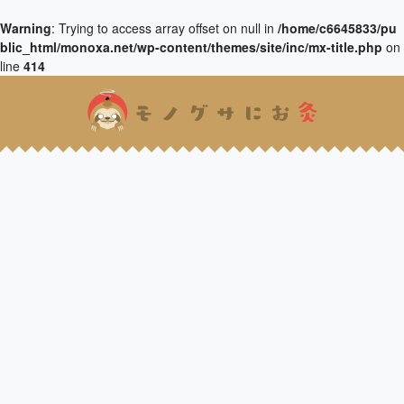
Warning
: Trying to access array offset on null in
/home/c6645833/pu
blic_html/monoxa.net/wp-content/themes/site/inc/mx-title.php
on
line
414