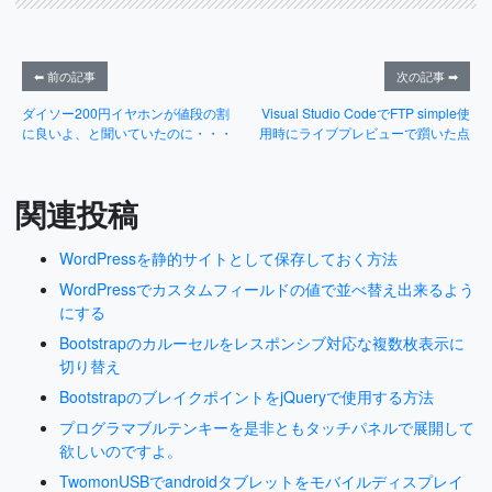
⬅ 前の記事
次の記事 ➡
ダイソー200円イヤホンが値段の割
Visual Studio CodeでFTP simple使
に良いよ、と聞いていたのに・・・
用時にライブプレビューで躓いた点
関連投稿
WordPressを静的サイトとして保存しておく方法
WordPressでカスタムフィールドの値で並べ替え出来るよう
にする
Bootstrapのカルーセルをレスポンシブ対応な複数枚表示に
切り替え
BootstrapのブレイクポイントをjQueryで使用する方法
プログラマブルテンキーを是非ともタッチパネルで展開して
欲しいのですよ。
TwomonUSBでandroidタブレットをモバイルディスプレイ