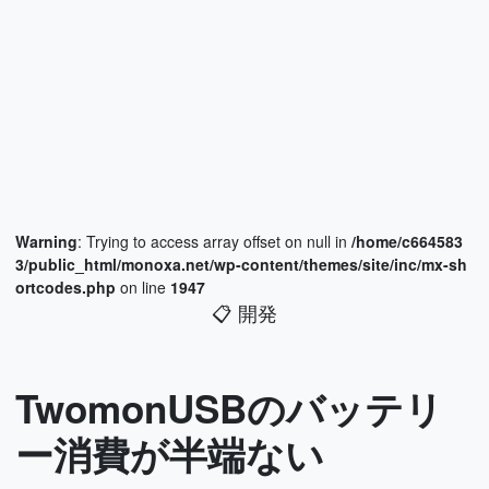
Warning
: Trying to access array offset on null in
/home/c664583
3/public_html/monoxa.net/wp-content/themes/site/inc/mx-sh
ortcodes.php
on line
1947
📋
開発
TwomonUSBのバッテリ
ー消費が半端ない