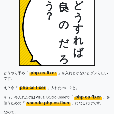
？
良
い
の
だ
ろ
う
どうすれば
php cs fixer
どうやら予め「
」を入れとかないとダメらしい
です。
php cs fixer
え？今「
」入れたのに？と。
php cs fixer
そう、今入れたのはVisual Studio Codeで「
」を
vscode php cs fixer
使うための「
」になるわけです。
なので、