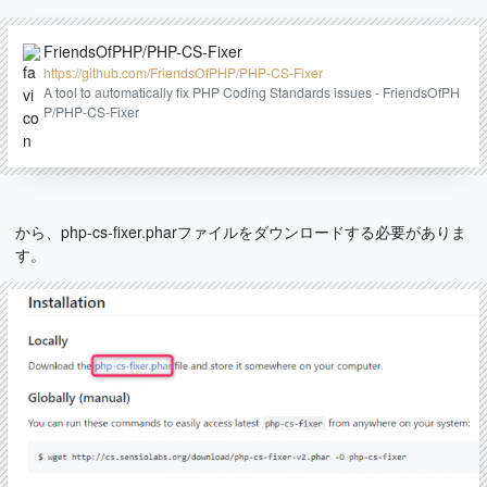
FriendsOfPHP/PHP-CS-Fixer
https://github.com/FriendsOfPHP/PHP-CS-Fixer
A tool to automatically fix PHP Coding Standards issues - FriendsOfPH
P/PHP-CS-Fixer
から、php-cs-fixer.pharファイルをダウンロードする必要がありま
す。