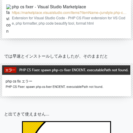
php cs fixer - Visual Studio Marketplace
https://marketplace.visualstudio.com/items?itemName=junstyle.php-cs-
fixer
Extension for Visual Studio Code - PHP CS Fixer extension for VS Cod
e, php formatter, php code beautify tool, format html
では早速とインストールしてみましたが、そのままだと
php cs fix エラー
PHP CS Fixer: spawn php-cs-fixer ENOENT. executablePath not found.
と出てきて使えません...