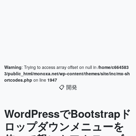
Warning
: Trying to access array offset on null in
/home/c664583
3/public_html/monoxa.net/wp-content/themes/site/inc/mx-sh
ortcodes.php
on line
1947
📋
開発
WordPressでBootstrapド
ロップダウンメニューを