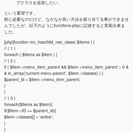
ブクラスを追加したい。
という要望です。
割と必要なのだけど、なかなか良い方法を探り当てる事ができませ
んでしたが、以下のようにfunctions.phpに記述すると実装出来ま
した。
[php]function mx_haschild_nav_class( $items ) {
// ( 1 )
foreach ( $items as $item ) {
// ( 2 )
if ( $item->menu_item_parent && $item->menu_item_parent > 0 &
& in_array('current-menu-parent', $item->classes) ) {
$parent_id = $item->menu_item_parent;
}
}
// ( 3 )
foreach($items as $item){
if($item->ID == $parent_id){
$item->classes[] = 'active';
}
}