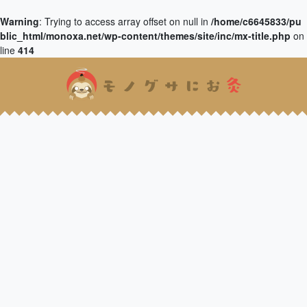
Warning
: Trying to access array offset on null in
/home/c6645833/pu
blic_html/monoxa.net/wp-content/themes/site/inc/mx-title.php
on
line
414