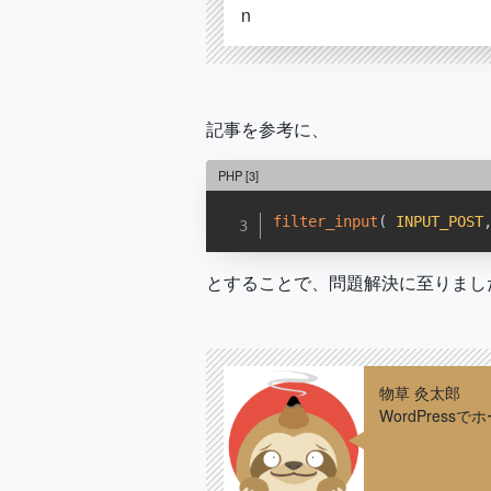
記事を参考に、
PHP
[3]
filter_input
(
INPUT_POST
とすることで、問題解決に至りまし
物草 灸太郎
WordPres