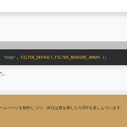
,
'hoge'
,
FILTER_DEFAULT
,
FILTER_REQUIRE_ARRAY
)
;
た。
sでホームページを制作しつつ、休日は畑を耕したりDIYを楽しんでいます。