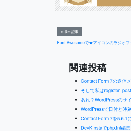
⬅ 前の記事
Font Awesomeで★アイコンのラジ
関連投稿
Contact Form
そして私はregister_pos
あれ？WordPres
WordPressで日付
Contact Form 7を
DevKinstaでphp.ini編集