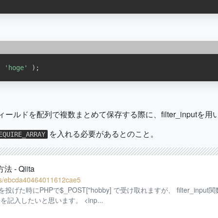
,
'hoge'
)
;
フィールドを配列で複数まとめて保存する際に、filter_inpu
を入れる必要があるとのこと。
EQUIRE_ARRAY
 - Qiita
ems/ebcda40464011612cae5
た時にPHPで$_POST["hobby] で受け取れますが、 filter_in
入したいと思います。 <inp...