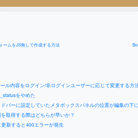
オフォームをJS無しで作成する方法
B
 7の返信メール内容をログイン/非ログインユーザーに応じて変更する方
t_statusをやめた
sのサイドバーに設定していたメタボックスパネルの位置が編集の下
と時刻を取得する際はどちらが早いか？
5.5.1に更新すると400エラーが発生