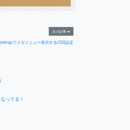
次の記事 ➡
ootstrapでメガメニュー表示するCSS設定
法
になってる！