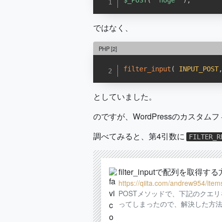
$_POST
(
'hoge'
)
;
ではなく、
PHP
[2]
filter_input
(
INPUT_POST
としていました。
のですが、WordPressのカスタム
調べてみると、第4引数に
FILTER_R
filter_inputで配列を取得する方法
https://qiita.com/andrew954/it
POSTメソッドで、下記のクエリを投げ
ってしまったので、解決した方法を記