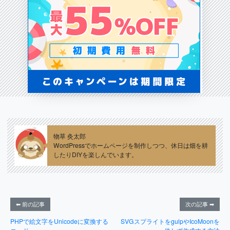
物草 灸太郎
WordPressでホームページを制作しつつ、休日は畑を耕
したりDIYを楽しんでいます。
⬅ 前の記事
次の記事 ➡
PHPで絵文字をUnicodeに変換する
SVGスプライトをgulpやIcoMoonを