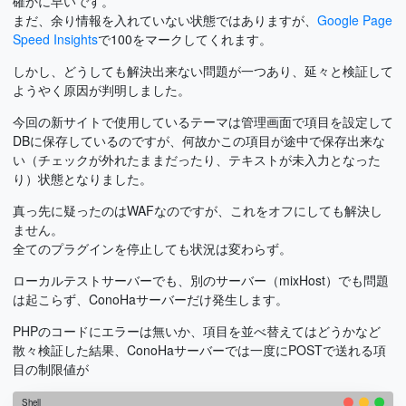
確かに早いです。
まだ、余り情報を入れていない状態ではありますが、
Google Page
Speed Insights
で100をマークしてくれます。
しかし、どうしても解決出来ない問題が一つあり、延々と検証して
ようやく原因が判明しました。
今回の新サイトで使用しているテーマは管理画面で項目を設定して
DBに保存しているのですが、何故かこの項目が途中で保存出来な
い（チェックが外れたままだったり、テキストが未入力となった
り）状態となりました。
真っ先に疑ったのはWAFなのですが、これをオフにしても解決し
ません。
全てのプラグインを停止しても状況は変わらず。
ローカルテストサーバーでも、別のサーバー（mixHost）でも問題
は起こらず、ConoHaサーバーだけ発生します。
PHPのコードにエラーは無いか、項目を並べ替えてはどうかなど
散々検証した結果、ConoHaサーバーでは一度にPOSTで送れる項
目の制限値が
Shell