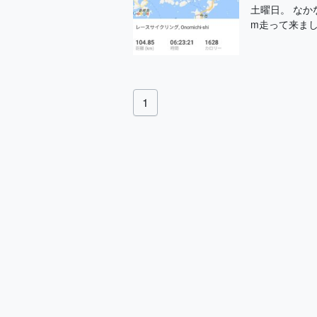
土曜日。 なか
m走って来まし
1