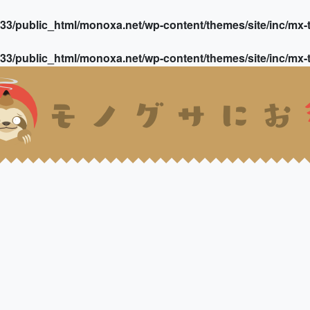
3/public_html/monoxa.net/wp-content/themes/site/inc/mx-t
3/public_html/monoxa.net/wp-content/themes/site/inc/mx-t