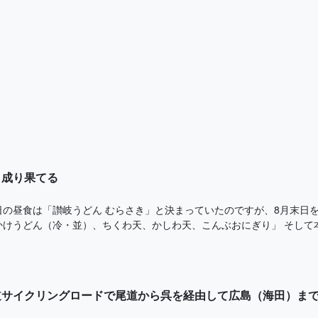
と成り果てる
日の昼食は「讃岐うどん むらさき」と決まっていたのですが、8月末日
けうどん（冷・並）、ちくわ天、かしわ天、こんぶおにぎり」 そして本
道サイクリングロードで尾道から呉を経由して広島（海田）ま