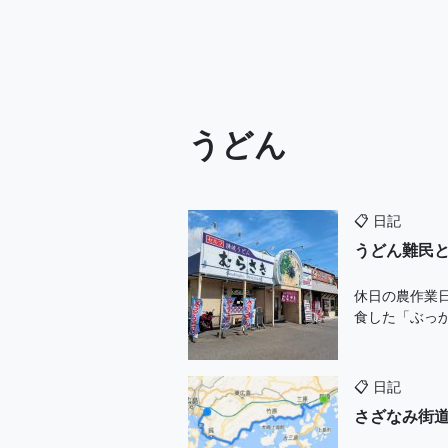
うどん
📋
日記
うどん難民
休日の農作業
食した「ぶっか
📋
日記
さざなみ街