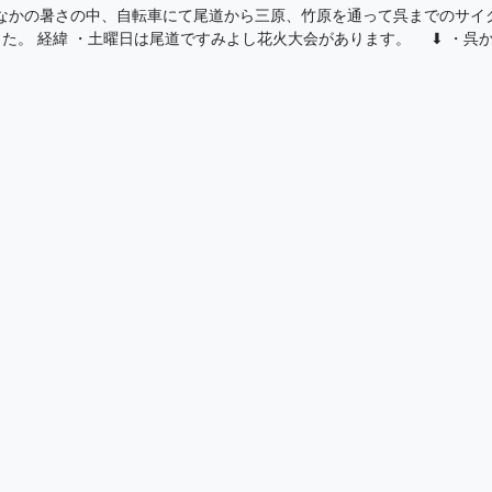
なかの暑さの中、自転車にて尾道から三原、竹原を通って呉までのサイク
た。 経緯 ・土曜日は尾道ですみよし花火大会があります。 ⬇ ・呉から