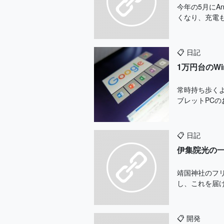
今年の5月にA
くなり、充電も
📋
日記
1万円台のW
常時持ち歩くよ
ブレットPCのお
📋
日記
伊集院光の
靖国神社のフ
し、これを届け
📋
開発