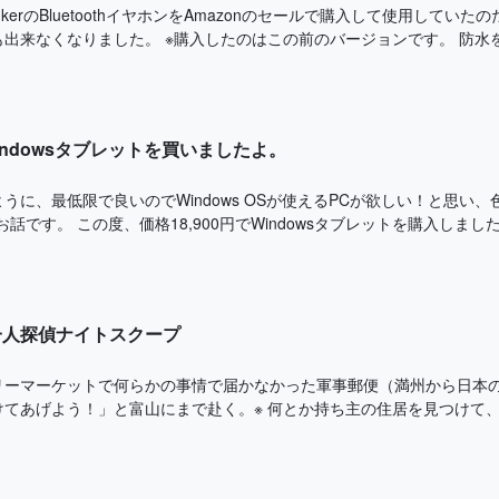
nkerのBluetoothイヤホンをAmazonのセールで購入して使用して
出来なくなりました。 ※購入したのはこの前のバージョンです。 防水を謳
indowsタブレットを買いましたよ。
うに、最低限で良いのでWindows OSが使えるPCが欲しい！と思い
話です。 この度、価格18,900円でWindowsタブレットを購入しました！ 
一人探偵ナイトスクープ
リーマーケットで何らかの事情で届かなかった軍事郵便（満州から日本の
てあげよう！」と富山にまで赴く。※ 何とか持ち主の住居を見つけて、届