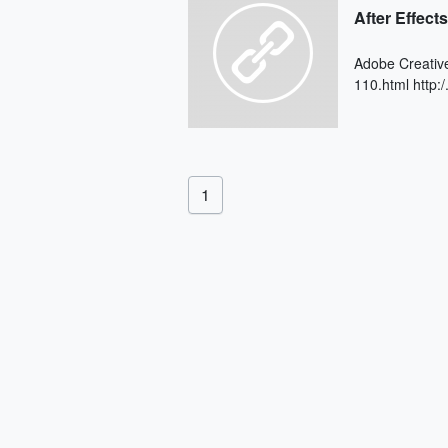
After Eff
Adobe Creat
110.html http:/.
1