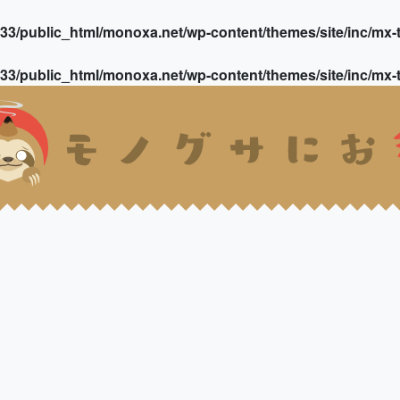
3/public_html/monoxa.net/wp-content/themes/site/inc/mx-t
3/public_html/monoxa.net/wp-content/themes/site/inc/mx-t