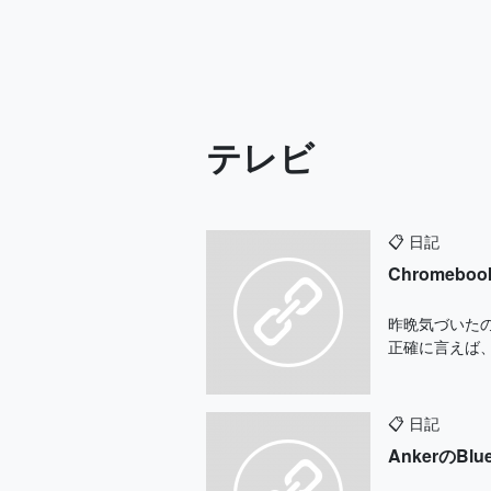
テレビ
📋
日記
Chrome
昨晩気づいたの
正確に言えば、
📋
日記
Ankerの