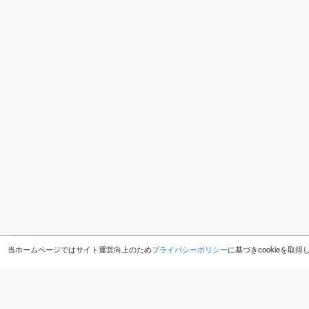
当ホームページではサイト運営向上のため
プライバシーポリシー
に基づきcookieを取
ホーム
ブログ
ナマケモノ