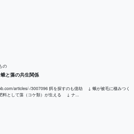
もの
と蛾と藻の共生関係
w.afpbb.com/articles/-/3007096 餌を探すのも億劫 ↓ 蛾が被
肥料として藻（コケ類）が生える ↓ ナ...