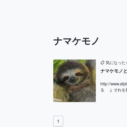
ナマケモノ
📋
気になった
ナマケモノ
http://ww
る ↓ それを
1