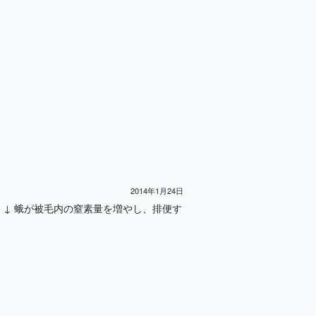
2014年1月24日
毛に棲みつく ↓ 蛾が被毛内の窒素量を増やし、排便す