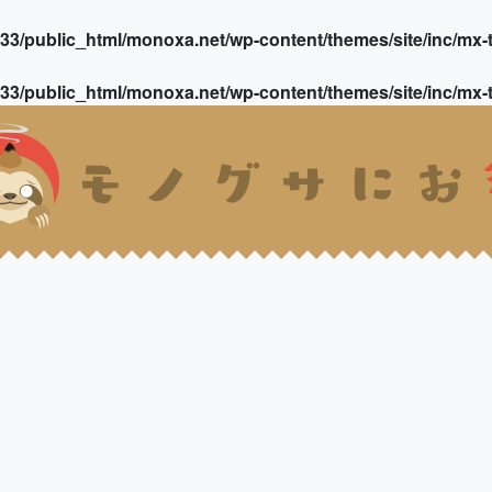
3/public_html/monoxa.net/wp-content/themes/site/inc/mx-t
3/public_html/monoxa.net/wp-content/themes/site/inc/mx-t