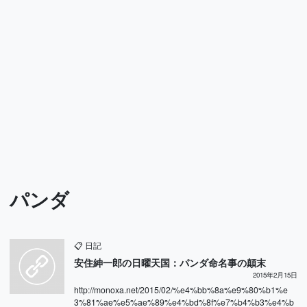
パンダ
📋
日記
安住紳一郎の日曜天国：パンダ命名事の顛末
2015年2月15日
http://monoxa.net/2015/02/%e4%bb%8a%e9%80%b1%e
3%81%ae%e5%ae%89%e4%bd%8f%e7%b4%b3%e4%b