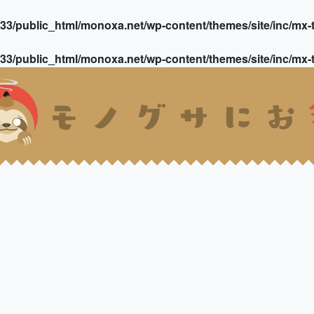
3/public_html/monoxa.net/wp-content/themes/site/inc/mx-t
3/public_html/monoxa.net/wp-content/themes/site/inc/mx-t