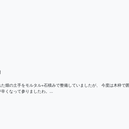
備
れた畑の土手をモルタル+石積みで整備していましたが、 今度は木枠で
辛くなって参りましたわ。...