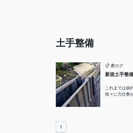
土手整備
📋
農ログ
新規土手整
これまでは崩
徐々に力仕事が
1