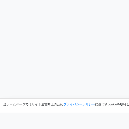
当ホームページではサイト運営向上のため
プライバシーポリシー
に基づきcookieを取
ホーム
ブログ
土手整備