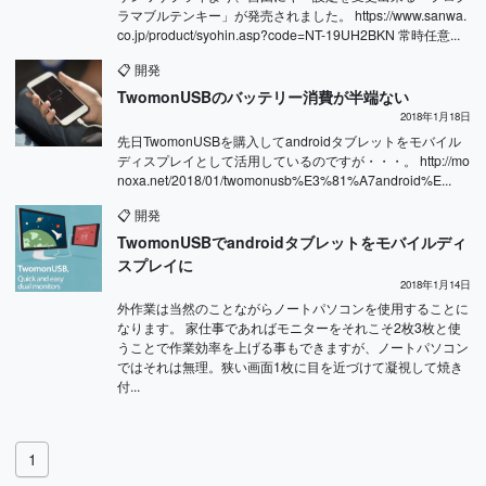
ラマブルテンキー」が発売されました。 https://www.sanwa.
co.jp/product/syohin.asp?code=NT-19UH2BKN 常時任意...
📋
開発
TwomonUSBのバッテリー消費が半端ない
2018年1月18日
先日TwomonUSBを購入してandroidタブレットをモバイル
ディスプレイとして活用しているのですが・・・。 http://mo
noxa.net/2018/01/twomonusb%E3%81%A7android%E...
📋
開発
TwomonUSBでandroidタブレットをモバイルディ
スプレイに
2018年1月14日
外作業は当然のことながらノートパソコンを使用することに
なります。 家仕事であればモニターをそれこそ2枚3枚と使
うことで作業効率を上げる事もできますが、ノートパソコン
ではそれは無理。狭い画面1枚に目を近づけて凝視して焼き
付...
1