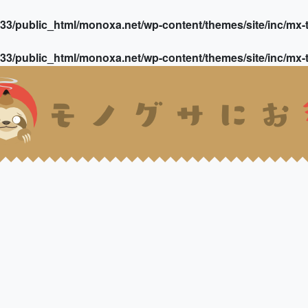
3/public_html/monoxa.net/wp-content/themes/site/inc/mx-t
3/public_html/monoxa.net/wp-content/themes/site/inc/mx-t