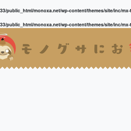
3/public_html/monoxa.net/wp-content/themes/site/inc/mx-t
3/public_html/monoxa.net/wp-content/themes/site/inc/mx-t