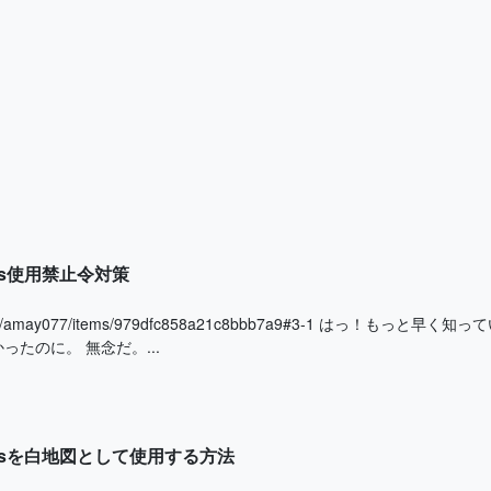
Maps使用禁止令対策
ta.com/amay077/items/979dfc858a21c8bbb7a9#3-1 はっ！も
ったのに。 無念だ。...
Mapsを白地図として使用する方法