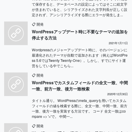
て保存すると、データベースの設定によってはそこに絵文字
が含まれていると、シリアライズされた文字列長が正しく設
定されず、アンシリアライズする際にエラーが発生しま...
📋
開発
WordPressアップデート時に不要なテーマの追加を
停止する方法
2021年1月11日
Wordpressのメジャーアップデート時に、そのバージョンに
最適化されたテーマが自動で追加されます（例えばWordPre
ss 5.6ではTwenty Twenty-One）。しかし、すでにサイト運
営をしている中でこちら...
📋
開発
WordPressでカスタムフィールドの全文一致、中間
一致、前方一致、後方一致検索
2020年12月30日
タイトル通り。 WordPressのmeta_queryを用いてカスタム
フィールドの値を検索する際に、全文一致、中間一致、前方
一致、後方一致を実装する方法です。 コード 全文一致はco
mpare => '='で。 中間一...
📋
開発