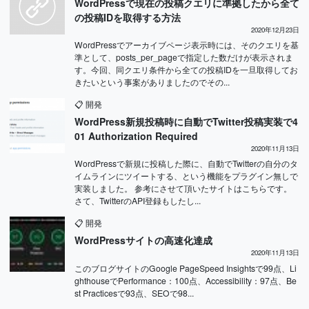
WordPressで現在の投稿クエリに準拠したから全て
の投稿IDを取得する方法
2020年12月23日
WordPressでアーカイブページ表示時には、そのクエリを基
準として、posts_per_pageで指定した数だけが表示されま
す。今回、同クエリ条件から全ての投稿IDを一旦取得してお
きたいという事案がありましたのでその...
📋
開発
WordPress新規投稿時に自動でTwitter投稿実装で4
01 Authorization Required
2020年11月13日
WordPressで新規に投稿した際に、自動でTwitterの自分のタ
イムラインにツイートする、という機能をプラグイン無しで
実装しました。 参考にさせて頂いたサイトはこちらです。
さて、TwitterのAPI登録もしたし...
📋
開発
WordPressサイトの高速化達成
2020年11月13日
このブログサイトのGoogle PageSpeed Insightsで99点、Li
ghthouseでPerformance：100点、Accessibility：97点、Be
st Practicesで93点、SEOで98...