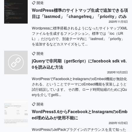
📋
開発
WordPress標準のサイトマップ生成で追加できる項
目は「lastmod」「changefreq」「priority」のみ
2020年11月5日
Wordpressに標準搭載されるようになったサイトマップXML
ファイルを生成するファンクション。標準では「loc（UR
L）」だけなので、別途テーマ内に「lastmod」「priority」
を追加するなどカスマイズをして...
📋
開発
jQueryで非同期（getScript）にfacebook sdk v8.
0を読み込む方法
2020年10月22日
WordPressでFacebookとInstagramのoEmbed機能が無効化
される、ということでテーマにoEmbed機能を実装しようと
試行錯誤しています。 その際、ロード時間短縮のためにjQu
eryを介してgetS...
📋
開発
WordPress5.6からFacebookとInstagramのoEmb
ed埋め込みが使用不能に
2020年10月9日
WordPressのJetPackプラグインのアナウンスを見て知った