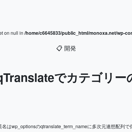
et on null in
/home/c6645833/public_html/monoxa.net/wp-con
📋
開発
s] qTranslateでカテ
名はwp_optionsのqtranslate_term_nameに多次元連想