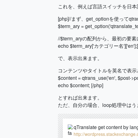
これを、例えば言語スイッチを日本
[php]//まず、get_optionを使ってq
$term_ary = get_option('qtranslate_
//$term_aryの配列から、最
echo $term_ary['カテゴリー名']['en'];[
で、表示出来ます。
コンテンツやタイトルを英名で表示させたい時は、[
$content = qtrans_use('en', $post->po
echo $content; [/php]
とすれば出来ます。
ただ、自分の場合、loop処理中は
qTranslate get content by la
http://wordpress.stackexchange.