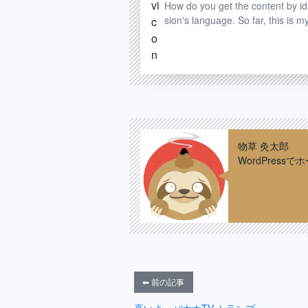
How do you get the content by id 
sion's language. So far, this is m
物草 灸太郎
WordPres
⬅ 前の記事
高いよ、バナナTV トランプ