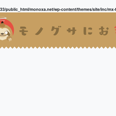
3/public_html/monoxa.net/wp-content/themes/site/inc/mx-t