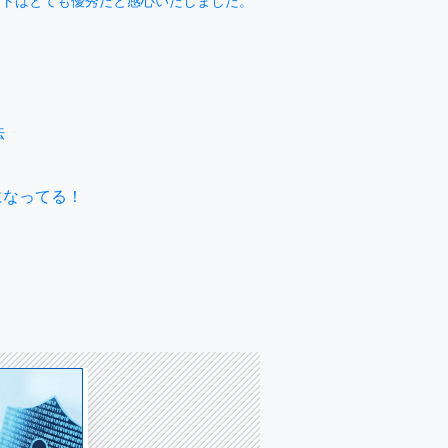
法
になってる！