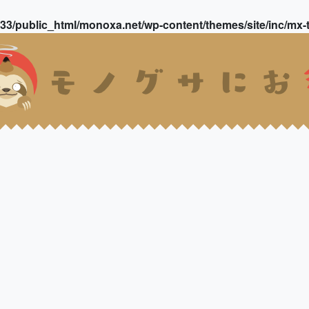
3/public_html/monoxa.net/wp-content/themes/site/inc/mx-t