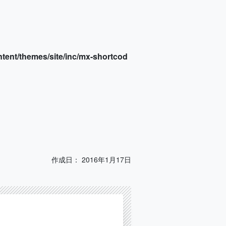
tent/themes/site/inc/mx-shortcod
作成日：
2016年1月17日