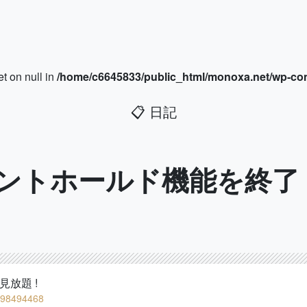
et on null in
/home/c6645833/public_html/monoxa.net/wp-con
📋
日記
ウントホールド機能を終了
放題 !
le/98494468