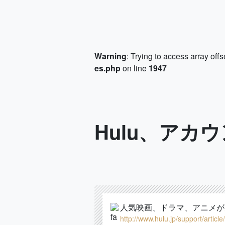
Warning
: Trying to access array offs
es.php
on line
1947
Hulu、アカ
人気映画、ドラマ、アニメが見
http://www.hulu.jp/support/artic