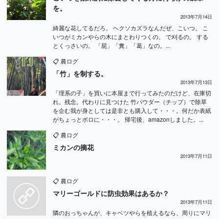
を。
2013年7月14日
綺麗な花してるだろ。 ヘクソカズラなんだぜ、こいつ。 こ
いつがミカンやらの木にまとわりつくの。 で刈るの。 する
とくっさいの。 「屁」「糞」「葛」なの。...
📋
農ログ
「竹」を制する。
2013年7月13日
「理系の子」を買いに本屋まで行ってみたのだけど、在庫切
れ。残念。代わりに見つけた 竹パウダー（チップ）で除草
を企む我が身としては是非とも購入して・・・。何だか表紙
がちょっとボロに・・・。 帰宅後、amazonしました。...
📋
農ログ
ミカンの摘花
2013年7月11日
📋
農ログ
マリーゴールドに防虫効果はあるか？
2013年7月11日
隣のおっちゃんが、キャベツやらを植えるなら、周りにマリ