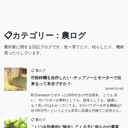
📋カテゴリー：農ログ
農作業に関する日記ブログです。色々育てたり、枯らしたり、機材
買ったりしています。
📋
農ログ
竹粉砕機を自作したい -チップソーとモーターで出
来るって本当ですか？-
2013年7月14日
昨日amazonでポチったDVD付きの竹活用本。 とても 良
い。 竹パウダーが肥料としても、除草としても、健康に
も？良いのはわかっていても、そのパウダーを作る機械は1
台100万円～というような非常に高価な代物でご近所さん...
📋
農ログ
こいつを効果的に除去してくる方に何らかの褒章