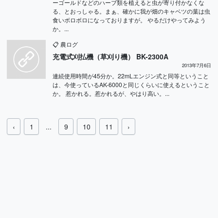
ーゴールドなどのハーブ類を植えると虫が寄り付かなくな
る、とおっしゃる。まぁ、確かに我が畑のキャベツの葉は虫
食いボロボロになっておりますが。 やるだけやってみよう
か。...
📋
農ログ
充電式刈払機（草刈り機） BK-2300A
2013年7月6日
連続使用時間が45分か。22mLエンジン式と同等ということ
は、今使っているAK-6000と同じくらいに使えるということ
か。 惹かれる。惹かれるが、やはり高い。...
‹
1
...
9
10
11
›