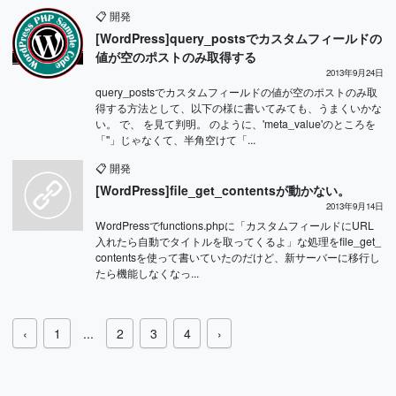
📋
開発
[WordPress]query_postsでカスタムフィールドの
値が空のポストのみ取得する
2013年9月24日
query_postsでカスタムフィールドの値が空のポストのみ取
得する方法として、以下の様に書いてみても、うまくいかな
い。 で、 を見て判明。 のように、'meta_value'のところを
「''」じゃなくて、半角空けて「...
📋
開発
[WordPress]file_get_contentsが動かない。
2013年9月14日
WordPressでfunctions.phpに「カスタムフィールドにURL
入れたら自動でタイトルを取ってくるよ」な処理をfile_get_
contentsを使って書いていたのだけど、新サーバーに移行し
たら機能しなくなっ...
‹
1
...
2
3
4
›