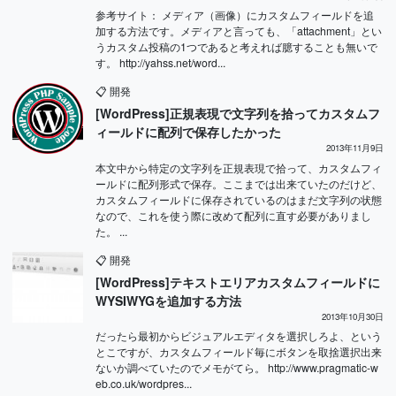
参考サイト： メディア（画像）にカスタムフィールドを追
加する方法です。メディアと言っても、「attachment」とい
うカスタム投稿の1つであると考えれば臆することも無いで
す。 http://yahss.net/word...
📋
開発
[WordPress]正規表現で文字列を拾ってカスタムフ
ィールドに配列で保存したかった
2013年11月9日
本文中から特定の文字列を正規表現で拾って、カスタムフィ
ールドに配列形式で保存。ここまでは出来ていたのだけど、
カスタムフィールドに保存されているのはまだ文字列の状態
なので、これを使う際に改めて配列に直す必要がありまし
た。 ...
📋
開発
[WordPress]テキストエリアカスタムフィールドに
WYSIWYGを追加する方法
2013年10月30日
だったら最初からビジュアルエディタを選択しろよ、という
とこですが、カスタムフィールド毎にボタンを取捨選択出来
ないか調べていたのでメモがてら。 http://www.pragmatic-w
eb.co.uk/wordpres...