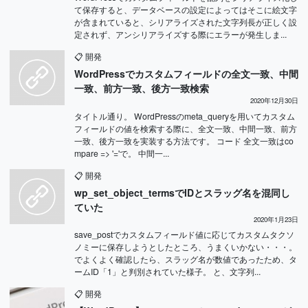
て保存すると、データベースの設定によってはそこに絵文字
が含まれていると、シリアライズされた文字列長が正しく設
定されず、アンシリアライズする際にエラーが発生しま...
📋
開発
WordPressでカスタムフィールドの全文一致、中間
一致、前方一致、後方一致検索
2020年12月30日
タイトル通り。 WordPressのmeta_queryを用いてカスタム
フィールドの値を検索する際に、全文一致、中間一致、前方
一致、後方一致を実装する方法です。 コード 全文一致はco
mpare => '='で。 中間一...
📋
開発
wp_set_object_termsでIDとスラッグ名を混同し
ていた
2020年1月23日
save_postでカスタムフィールド値に応じてカスタムタクソ
ノミーに保存しようとしたところ、うまくいかない・・・。
でよくよく確認したら、スラッグ名が数値であったため、タ
ームID「1」と判別されていた様子。 と、文字列...
📋
開発