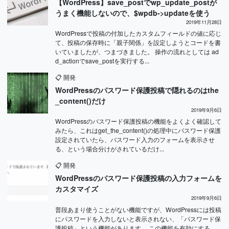
【WordPress】save_postでwp_update_postが
うまく機能しないので、$wpdb->updateを使う
2019年11月28日
WordPressで投稿の付加したカスタムフィールドの値に応じ
て、投稿の保存時に「親子関係」を設定しようとコードを書
いていましたが、つまづきました。 操作の流れとしては ad
d_actionでsave_postを実行する...
📋
開発
WordPressのパスワード保護投稿で隠れるのはthe
_content()だけ
2019年9月6日
WordPressのパスワード保護投稿の機能をよくよく確認して
みたら、これはget_the_content()の処理中にパスワード保護
設定されていたら、パスワード入力のフォームを表示させ
る、という場合分けがされているだけ...
📋
開発
WordPressのパスワード保護投稿の入力フォームを
カスタマイズ
2019年9月6日
普段あまり使うことがない機能ですが、WordPressには投稿
にパスワードを入力しないと表示されない、「パスワード保
護投稿」という機能があります。 この機能を有効にする