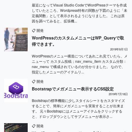
最近になってVisual Studio CodeでWordPressテーマを作成
していたところ、Wordpress特有の関数が下図のように「未
定義関数」として表示されるようになりました。 これは原
因を調べてみると、拡張機...
📋
開発
WordPressのカスタムメニューはWP_Queryで取
得できます。
2019年9月1日
WordPressのメニュー構造についてあれこれ見ていたら、メ
ニューって カスタム投稿；nav_menu_item カスタム分類：
nav_menu で構成されているのが分かりました。 なので、
指定したメニューのアイテムリ...
📋
開発
Bootstrapでメガメニュー表示するCSS設定
2019年7月18日
Bootstrapの標準機能に少しスタイルシートをカスタマイズ
することで、簡単にメガメニューを実装することが出来ま
す。 元々Bootstrapにはメニューアイテムをクリックする
と、ドロップダウンとしてサブメニューが表示さ...
📋
開発