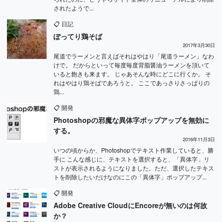
されたようで...
📋
日記
ぽってり鶏そば
2017年3月30日
尾道でラーメンと言えばそれはやはり「尾道ラーメン」なわ
けで。 だからといって毎度毎度背脂醤油ラーメンを頂いて
いると飽きも来ます。 じゃあそんな時にどこに行くか。 そ
れはやはり鶏そばであろうと。 ここであっさりさっぱりの
鶏...
📋
開発
Photoshopの邪魔な異体字ポップアップを無効に
する。
2016年11月3日
いつの頃からか、Photoshopでテキスト作業していると、勝
手に こんな感じに、テキストを選択すると、「異体字」リ
ストが表示されるようになりました。ただ、選択したテキス
トを削除したいだけなのにこの「異体字」ポップアップ...
📋
開発
Adobe Creative CloudにEncoreが無いのは何故
か？