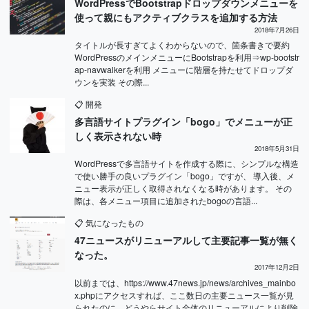
WordPressでBootstrapドロップダウンメニューを
使って親にもアクティブクラスを追加する方法
2018年7月26日
タイトルが長すぎてよくわからないので、箇条書きで要約
WordPressのメインメニューにBootstrapを利用⇒wp-bootstr
ap-navwalkerを利用 メニューに階層を持たせてドロップダ
ウンを実装 その際...
📋
開発
多言語サイトプラグイン「bogo」でメニューが正
しく表示されない時
2018年5月31日
WordPressで多言語サイトを作成する際に、シンプルな構造
で使い勝手の良いプラグイン「bogo」ですが、 導入後、メ
ニュー表示が正しく取得されなくなる時があります。 その
際は、各メニュー項目に追加されたbogoの言語...
📋
気になったもの
47ニュースがリニューアルして主要記事一覧が無く
なった。
2017年12月2日
以前までは、https://www.47news.jp/news/archives_mainbo
x.phpにアクセスすれば、ここ数日の主要ニュース一覧が見
られたのに、どうやらサイト全体のリニューアルにより削除