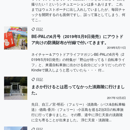
撮りたい！というシチュエーションは多々あります。 これ
まではウェストポーチに出し入れしていましたが、毎回チャ
ックを開閉するのも面倒ですし、誤って落としてしまう、何
てこ...
📋
日記
BE-PALの6月号（2019年5月9日発売）にアウトド
ア向けの防滴財布が付録で付いてきます。
2019年5月11日
ネイチャー＆アウトドアライフマガジンBE-PALの6月号（2
019年5月9日発売）の特集が「野山が待ってる！自転車ライ
フ」と、来週自転車旅に出かける自分にピッタリだったので
Kindleで購入しようと思っていたら・・・ 付...
📋
日記
まさか行けるとは思ってなかった淡路陵に行けまし
た。
2017年12月2日
先日、自三ノ宮-明石-（フェリー）-淡路島-（バス&自転車輸
送）-徳島-香川-（フェリー）-小豆島を巡る2泊3日の転車旅
行に行って参りました。 その際、道中に淳仁天皇の淡路陵
に立ち寄ることが出来ました。 淳仁天皇・淡路陵...
📋
日記