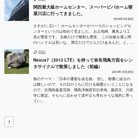
関西最大級ホームセンター、スーパービバホーム寝
屋川店に行ってきました。
2014年3月30日
さすがに 広い！ ホームセンターがベースのショッピングセ
ンターというのは初めて見ました。 お土地柄、農具より工
具が豊富です。 合板だけで種類も豊富。 この合板を運ぶ用
のハンドルは良いな。 脚立だけでどんだけあるんだ、と。...
📋
日記
Nexus7（2013 LTE）を持って奈良飛鳥方面をレン
タサイクルで散策しました（前編）
2013年10月20日
旅のテーマ：「日本の遷都を辿る旅」 但し、順番に辿るの
は難しいので、その日のうちに行ける範囲ということになる
ので、伝飛鳥板蓋宮跡、飛鳥浄御原宮伝承地、藤原京、川原
寺に限定。そちらに合わせて道中立ち寄れそうな場所に寄っ
てい...
1