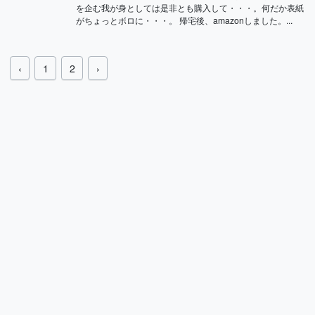
を企む我が身としては是非とも購入して・・・。何だか表紙
がちょっとボロに・・・。 帰宅後、amazonしました。...
‹
1
2
›