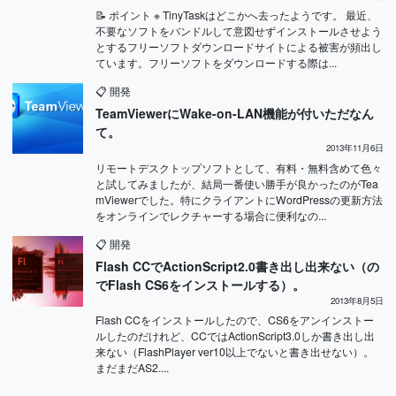
📝 ポイント ※ TinyTaskはどこかへ去ったようです。 最近、
不要なソフトをバンドルして意図せずインストールさせよう
とするフリーソフトダウンロードサイトによる被害が頻出し
ています。フリーソフトをダウンロードする際は...
📋
開発
TeamViewerにWake-on-LAN機能が付いただなん
て。
2013年11月6日
リモートデスクトップソフトとして、有料・無料含めて色々
と試してみましたが、結局一番使い勝手が良かったのがTea
mViewerでした。特にクライアントにWordPressの更新方法
をオンラインでレクチャーする場合に便利なの...
📋
開発
Flash CCでActionScript2.0書き出し出来ない（の
でFlash CS6をインストールする）。
2013年8月5日
Flash CCをインストールしたので、CS6をアンインストー
ルしたのだけれど、CCではActionScript3.0しか書き出し出
来ない（FlashPlayer ver10以上でないと書き出せない）。
まだまだAS2....