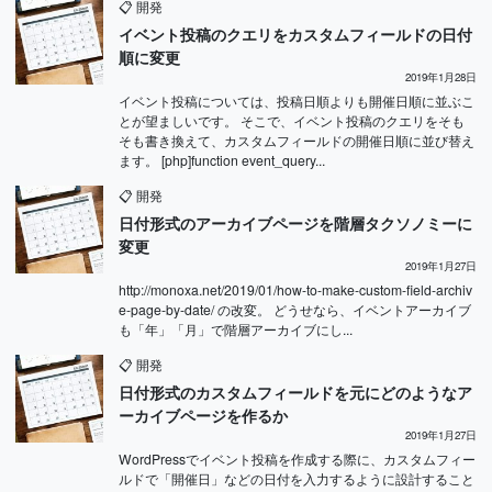
📋
開発
イベント投稿のクエリをカスタムフィールドの日付
順に変更
2019年1月28日
イベント投稿については、投稿日順よりも開催日順に並ぶこ
とが望ましいです。 そこで、イベント投稿のクエリをそも
そも書き換えて、カスタムフィールドの開催日順に並び替え
ます。 [php]function event_query...
📋
開発
日付形式のアーカイブページを階層タクソノミーに
変更
2019年1月27日
http://monoxa.net/2019/01/how-to-make-custom-field-archiv
e-page-by-date/ の改変。 どうせなら、イベントアーカイブ
も「年」「月」で階層アーカイブにし...
📋
開発
日付形式のカスタムフィールドを元にどのようなア
ーカイブページを作るか
2019年1月27日
WordPressでイベント投稿を作成する際に、カスタムフィー
ルドで「開催日」などの日付を入力するように設計すること