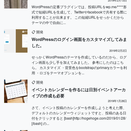
2019年2月13日
WordPressの定番プラグインでは、投稿URLをwp.me/****形
式で短縮URLを生成して、Twitterやfacebookで共有する際に
利用することが出来ます。 この短縮URLをせっかくだから
テーマの中で自由に...
📋
開発
WordPressのログイン画面をカスタマイズしてみま
した。
2019年2月2日
せっかくWordPressのテーマを作成しているのだから、ログ
イン画面も少し手を加えてみました。 参考にしたのはこち
ら。 カスタマイズ ・背景色をbootstrapのprimaryカラーを利
用 ・ロゴをテーマオプションを...
📋
開発
イベントカレンダーを作るには日別イベントアーカ
イブの作成も必要
2019年1月28日
さて、イベント投稿のカレンダーを作成しようと考えた際、
デフォルトのカレンダーウィジェットですと、投稿のある日
付をクリックすると [bash]http://hogehoge.com/2019/01/28/
[/bash] の...