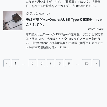
になると思いますが、さて、「投稿日」ではなく、「開催
日」をベースに投稿をアーカイブ（「2019年1月のイ...
📋
気になったもの
実は不安だったOmarsのUSB Type-C充電器、ちゃ
んとしてた。
2019年1月22日
昨年購入したOmarsのUSB Type-C充電器。 実は少し不安で
はありました。 それは・・・ Omarsって メーカー 知らな
い。 今やamazonには有象無象の中華製（粗悪？）ガジェッ
トが満載で信頼性も低く、Oma...
‹
1
...
5
6
7
8
9
...
25
›