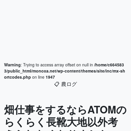
Warning
: Trying to access array offset on null in
/home/c664583
3/public_html/monoxa.net/wp-content/themes/site/inc/mx-sh
ortcodes.php
on line
1947
📋
農ログ
畑仕事をするならATOMの
らくらく長靴大地以外考