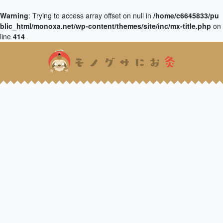
Warning
: Trying to access array offset on null in
/home/c6645833/pu
blic_html/monoxa.net/wp-content/themes/site/inc/mx-title.php
on
line
414