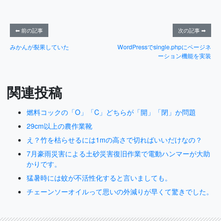
⬅ 前の記事
次の記事 ➡
みかんが裂果していた
WordPressでsingle.phpにページネ
ーション機能を実装
関連投稿
燃料コックの「O」「C」どちらが「開」「閉」か問題
29cm以上の農作業靴
え？竹を枯らせるには1mの高さで切ればいいだけなの？
7月豪雨災害による土砂災害復旧作業で電動ハンマーが大助
かりです。
猛暑時には蚊が不活性化すると言いましても。
チェーンソーオイルって思いの外減りが早くて驚きでした。