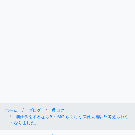
ホーム
ブログ
農ログ
畑仕事をするならATOMのらくらく長靴大地以外考えられな
くなりました。