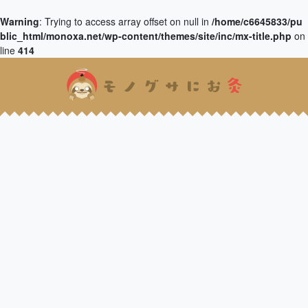
Warning
: Trying to access array offset on null in
/home/c6645833/pu
blic_html/monoxa.net/wp-content/themes/site/inc/mx-title.php
on
line
414