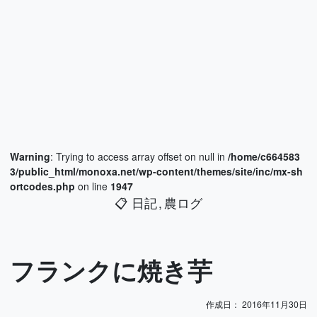
Warning
: Trying to access array offset on null in
/home/c664583
3/public_html/monoxa.net/wp-content/themes/site/inc/mx-sh
ortcodes.php
on line
1947
📋
日記
農ログ
フランクに焼き芋
作成日：
2016年11月30日