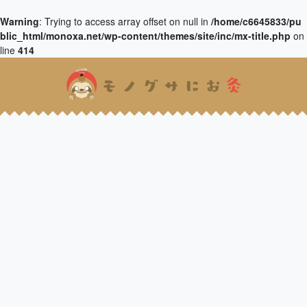
Warning
: Trying to access array offset on null in
/home/c6645833/pu
blic_html/monoxa.net/wp-content/themes/site/inc/mx-title.php
on
line
414