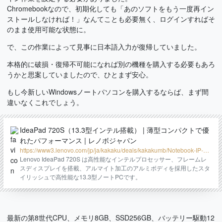
Chromebookなので、初期化しても「あのソフトをもう一度再イン
ストールしなければ！」なんてことも必要無く、ログインすればそ
のまま使用可能な状態に。
で、この作業によって見事に日本語入力が復帰していました。
本格的に破損・復帰不可能になれば別の機種を購入する必要もあろ
うかと思案していましたので、ひとまず安心。
もし今新しいWindowsノートパソコンを購入するならば、まず間
違いなくこれでしょう。
IdeaPad 720S（13.3型インテル搭載） | 薄型コンパクトで優
れたパフォーマンス | レノボジャパン
https://www3.lenovo.com/jp/ja/kakaku/deals/kakakumb/Notebook-IP-72
0S-13IKB-I3-4G-256G-10H/p/81A8006DJP
Lenovo IdeaPad 720S は高性能なインテルプロセッサー、フレームレ
スディスプレイを搭載、アルマイト加工のアルミボディを採用したスタ
イリッシュで高性能な13.3型ノートPCです。
最新の第8世代CPU、メモリ8GB、SSD256GB、バッテリー駆動12