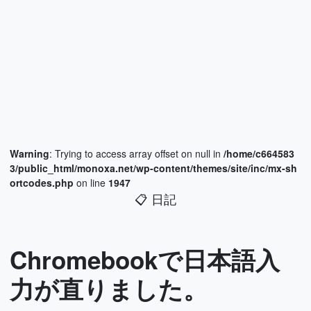
Warning
: Trying to access array offset on null in
/home/c664583
3/public_html/monoxa.net/wp-content/themes/site/inc/mx-sh
ortcodes.php
on line
1947
📋
日記
Chromebookで日本語入
力が直りました。