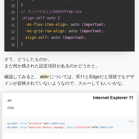
}
// コンパイルしたbootstrap.css

.align-self-auto
{
-ms-flex-item-align
:
 auto 
!important
;
-ms-grid-row-align
:
 auto 
!important
;
align-self
:
 auto 
!important
;
}
さて、どうしたものか。
まだ何か残された設定項目があるのかどうかと。
確認してみると、
abbr
については、IE11とEdgeだと現状でもデザ
インが反映されていないようなので、スルーしてもいいかな。