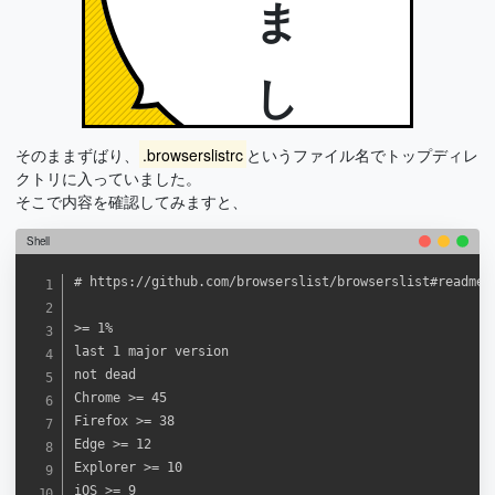
そのままずばり、
.browserslistrc
というファイル名でトップディレ
クトリに入っていました。
そこで内容を確認してみますと、
Shell
# https://github.com/browserslist/browserslist#readme

>= 1%

last 1 major version

not dead

Chrome >= 45

Firefox >= 38

Edge >= 12

Explorer >= 10

iOS >= 9
