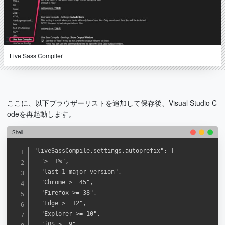
Live Sass Compiler
ここに、以下ブラウザーリストを追加して保存後、Visual Studio C
odeを再起動します。
Shell
"liveSassCompile.settings.autoprefix": [

	">= 1%",

	"last 1 major version",

	"Chrome >= 45",

	"Firefox >= 38",

	"Edge >= 12",

	"Explorer >= 10",

	"iOS >= 9",
