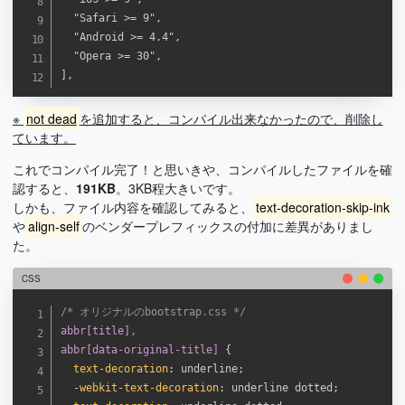
	"Safari >= 9",

	"Android >= 4.4",

	"Opera >= 30",

],
※
not dead
を追加すると、コンパイル出来なかったので、削除し
ています。
これでコンパイル完了！と思いきや、コンパイルしたファイルを確
認すると、
191KB
。3KB程大きいです。
しかも、ファイル内容を確認してみると、
text-decoration-skip-ink
や
align-self
のベンダープレフィックスの付加に差異がありまし
た。
CSS
/* オリジナルのbootstrap.css */
abbr[title],

abbr[data-original-title]
{
text-decoration
:
 underline
;
-webkit-text-decoration
:
 underline dotted
;