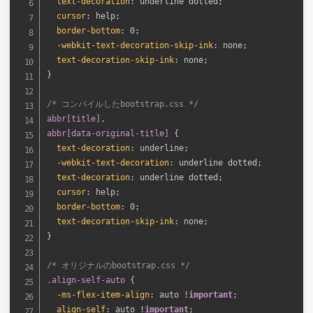
text-decoration
:
 underline dotted
;
cursor
:
 help
;
border-bottom
:
 0
;
-webkit-text-decoration-skip-ink
:
 none
;
text-decoration-skip-ink
:
 none
;
}
/* コンパイルしたbootstrap.css */
abbr[title],

abbr[data-original-title]
{
text-decoration
:
 underline
;
-webkit-text-decoration
:
 underline dotted
;
text-decoration
:
 underline dotted
;
cursor
:
 help
;
border-bottom
:
 0
;
text-decoration-skip-ink
:
 none
;
}
/* オリジナルのbootstrap.css */
.align-self-auto
{
-ms-flex-item-align
:
 auto 
!important
;
align-self
:
 auto 
!important
;