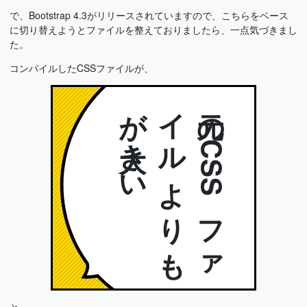
で、Bootstrap 4.3がリリースされていますので、こちらをベース
に切り替えようとファイルを整えておりましたら、一点気づきまし
た。
コンパイルしたCSSファイルが、
い
元
の
C
S
S
フ
ァ
イ
ル
よ
り
も
容
量
が
大き
と。