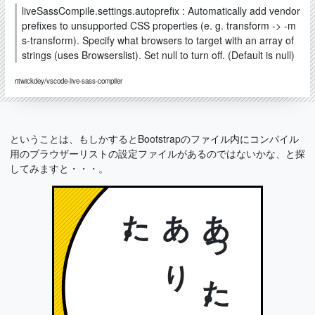
liveSassCompile.settings.autoprefix : Automatically add vendor
prefixes to unsupported CSS properties (e. g. transform -> -m
s-transform). Specify what browsers to target with an array of
strings (uses Browserslist). Set null to turn off. (Default is null)
ritwickdey/vscode-live-sass-compiler
ということは、もしかするとBootstrapのファイル内にコンパイル
用のブラウザーリストの設定ファイルがあるのではないかな、と探
してみますと・・・。
。
あ
り
ま
し
た
あった。