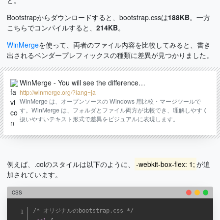
Bootstrapからダウンロードすると、bootstrap.cssは
188KB
。一方
こちらでコンパイルすると、
214KB
。
WinMerge
を使って、両者のファイル内容を比較してみると、書き
出されるベンダープレフィックスの種類に差異が見つかりました。
WinMerge - You will see the difference…
http://winmerge.org/?lang=ja
WinMerge は、オープンソースの Windows 用比較・マージツールで
す。WinMerge は、フォルダとファイル両方が比較でき、理解しやすく
扱いやすいテキスト形式で差異をビジュアルに表現します。
例えば、.colのスタイルは以下のように、
-webkit-box-flex: 1;
が追
加されています。
CSS
/* オリジナルのbootstrap.css */