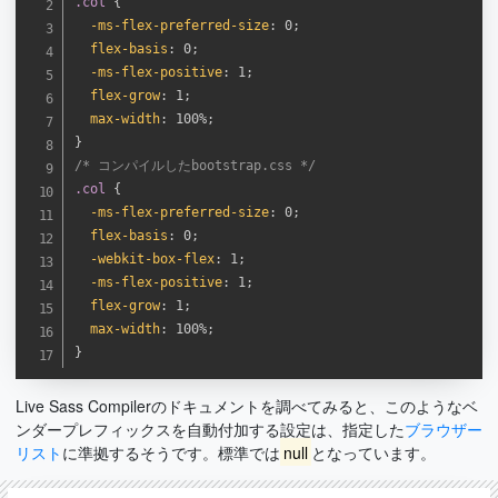
.col
{
-ms-flex-preferred-size
:
 0
;
flex-basis
:
 0
;
-ms-flex-positive
:
 1
;
flex-grow
:
 1
;
max-width
:
 100%
;
}
/* コンパイルしたbootstrap.css */
.col
{
-ms-flex-preferred-size
:
 0
;
flex-basis
:
 0
;
-webkit-box-flex
:
 1
;
-ms-flex-positive
:
 1
;
flex-grow
:
 1
;
max-width
:
 100%
;
}
Live Sass Compilerのドキュメントを調べてみると、このようなベ
ンダープレフィックスを自動付加する設定は、指定した
ブラウザー
リスト
に準拠するそうです。標準では
null
となっています。