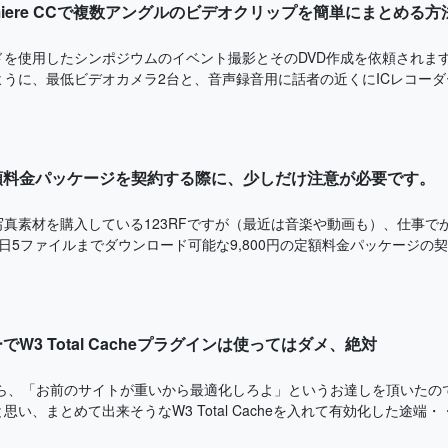
remiere CCで複数アングルのビデオクリップを簡単にまとめる方
ドを使用したシンポジウムのイベント撮影とそのDVD作成を依頼されま
うに、最低ビデオカメラ2台と、音声録音用に話者の近くにICレコーダーよ
定額料金パッケージを契約する際に、少しだけ注意が必要です。
写真素材を購入している123RFですが（最近は音楽や動画も）、仕事で
日5ファイルまでダウンロード可能な9,800円の定額料金パッケージの契約
でW3 Total Cacheプラグインは使ってはダメ、絶対
んから、「お前のサイトが重いから最適化しろよ」というお達しを頂いたので
い、まとめて出来そうなW3 Total Cacheを入れて有効化した途端・・・