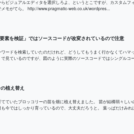
からビジュアルエディタを選択しろよ、というとこですが、カスタムフ
ら。 http://www.pragmatic-web.co.uk/wordpres...
の「要素を検証」ではソースコードが改変されているので注意
ワードを検索していたのだけれど、どうしてもうまく行かなくてハマった
」で見ているのですが、図のように実際のソースコードではシングルコーテ
ーの植え替え
育てていたブロッコリーの苗を畑に植え替えました。 苗が結構弱々しい
も今ではしっかり育っているので、大丈夫だろうと。 葉っぱだけみれば