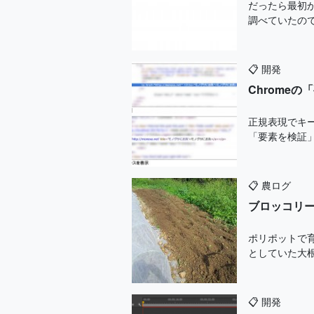
だったら最初
調べていたのでメモがて
📋
開発
Chrome
正規表現でキー
「要素を検証
📋
農ログ
ブロッコリ
ポリポットで
としていた大根
📋
開発