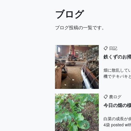
ブログ
ブログ投稿の一覧です。
📋
日記
鉄くずのお
畑に散乱して
機でテキパキ
📋
農ログ
今日の畑の
白菜の成長が余
4袋 posted 