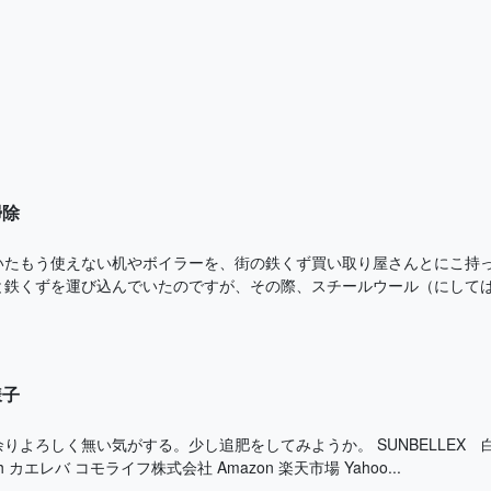
掃除
いたもう使えない机やボイラーを、街の鉄くず買い取り屋さんとにこ持っ
と鉄くずを運び込んでいたのですが、その際、スチールウール（にしては大
様子
りよろしく無い気がする。少し追肥をしてみようか。 SUNBELLEX 
with カエレバ コモライフ株式会社 Amazon 楽天市場 Yahoo...