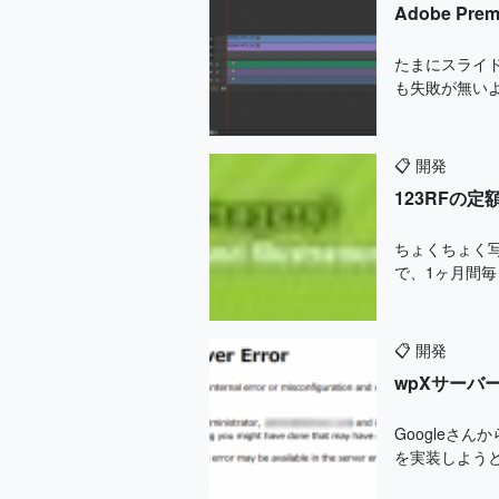
Adobe P
たまにスライ
も失敗が無いよ
📋
開発
123RFの
ちょくちょく
で、1ヶ月間毎
📋
開発
wpXサーバー
Googleさ
を実装しようと思