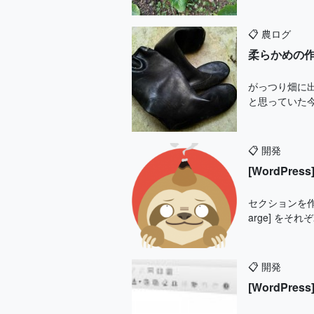
📋
農ログ
柔らかめの
がっつり畑に
と思っていた今日
📋
開発
[WordP
セクションを作る
arge] をそれぞれf
📋
開発
[WordPr