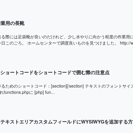
作業用の長靴
出る際には足袋靴が良いのだけれど、少し水やりに向かう程度の作業用
このごろ。 ホームセンターで調度良いものを見つけました。 http://www.a
ress]ショートコードをショートコードで囲む際の注意点
ためのショートコード：[section][/section] テキストのフォントサイズ
unctions.phpに [php] fun...
ess]テキストエリアカスタムフィールドにWYSIWYGを追加する