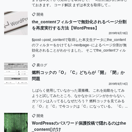
ておきます。 コード解説 まずは本文を取得して...
📋
開発
the_contentフィルターで無効化されるページ分割
を再度実行する方法【WordPress】
2019年9月18日
$post->post_contentで取得した本文生データにthe_content
のフィルターをかけても!--nextpage--によるページ分割が無
効化されることがわかりました。 そこでthe_contentフィル
タ
📋
農ログ
燃料コックの「O」「C」どちらが「開」「閉」か
問題
2019年9月14日
しばらく使用していなかった運搬機。 これを始動をしてみ
ようと試してみたところ、なかなかエンジンがかからない。
ガソリンは入ってるしなぜだろう？ 燃料コックを見てみる
と「O」と「C」で今コックは「C」になっている。 「C」...
📋
開発
WordPressのパスワード保護投稿で隠れるのはthe
_content()だけ