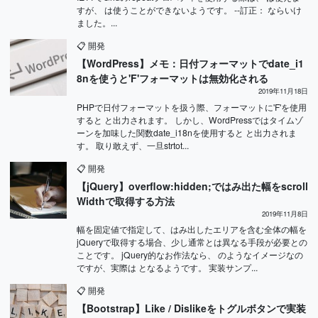
すが、 は使うことができないようです。 --訂正： ならいけ
ました。...
📋
開発
【WordPress】メモ：日付フォーマットでdate_i1
8nを使うと'F'フォーマットは無効化される
2019年11月18日
PHPで日付フォーマットを扱う際、フォーマットに'F'を使用
すると と出力されます。 しかし、WordPressではタイムゾ
ーンを加味した関数date_i18nを使用すると と出力されま
す。 取り敢えず、一旦strtot...
📋
開発
【jQuery】overflow:hidden;ではみ出た幅をscroll
Widthで取得する方法
2019年11月8日
幅を固定値で指定して、はみ出したエリアを含む全体の幅を
jQueryで取得する場合、少し通常とは異なる手段が必要との
ことです。 jQuery的なお作法なら、 のようなイメージなの
ですが、実際は となるようです。 実装サンプ...
📋
開発
【Bootstrap】Like / Dislikeをトグルボタンで実装