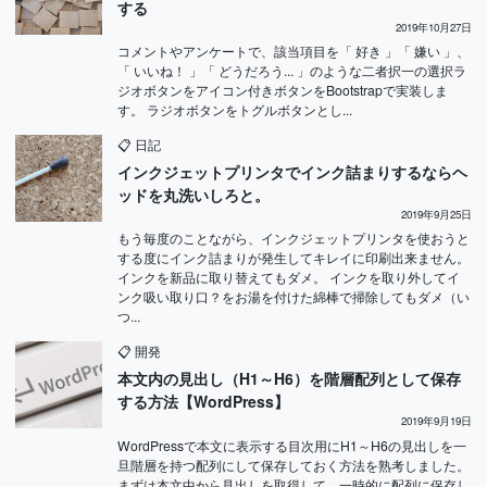
する
2019年10月27日
コメントやアンケートで、該当項目を「 好き 」「 嫌い 」、
「 いいね！ 」「 どうだろう... 」のような二者択一の選択ラ
ジオボタンをアイコン付きボタンをBootstrapで実装しま
す。 ラジオボタンをトグルボタンとし...
📋
日記
インクジェットプリンタでインク詰まりするならヘ
ッドを丸洗いしろと。
2019年9月25日
もう毎度のことながら、インクジェットプリンタを使おうと
する度にインク詰まりが発生してキレイに印刷出来ません。
インクを新品に取り替えてもダメ。 インクを取り外してイ
ンク吸い取り口？をお湯を付けた綿棒で掃除してもダメ（い
つ...
📋
開発
本文内の見出し（H1～H6）を階層配列として保存
する方法【WordPress】
2019年9月19日
WordPressで本文に表示する目次用にH1～H6の見出しを一
旦階層を持つ配列にして保存しておく方法を熟考しました。
まずは本文中から見出しを取得して、一時的に配列に保存し