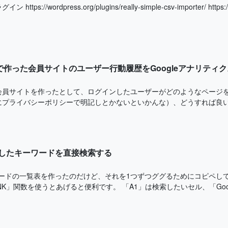
tps://wordpress.org/plugins/really-simple-csv-importer/ https://wo
essで作った会員サイトのユーザー行動履歴をGoogleアナリテ
ssで会員サイトを作ったとして、ログインしたユーザーがどのようなペー
プライバシーポリシーで明記しとかないといかんな）、どうすれば良いか
入力したキーワードを直接検索する
ーワードの一覧表を作ったのだけど、それを1つずつググるためにコピペし
INK」関数を使うとあげると便利です。 「A1」は検索したいセル、「Googl