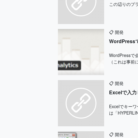
この辺りのプラグイン ht
📋
開発
WordPr
WordPre
（これは事前に
📋
開発
Excelで
Excelでキ
は「HYPERL
📋
開発