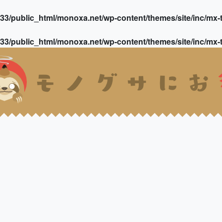
3/public_html/monoxa.net/wp-content/themes/site/inc/mx-t
3/public_html/monoxa.net/wp-content/themes/site/inc/mx-t