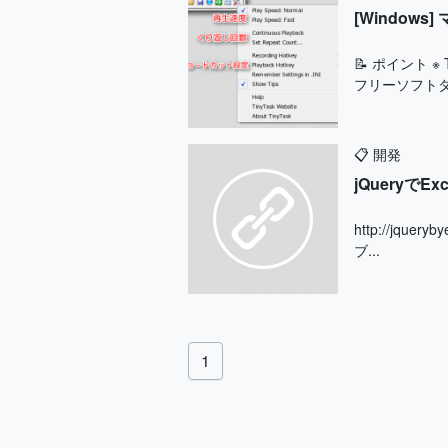
[Windo
📝 ポイント
フリーソフトダ
📋
開発
jQueryでE
http://jquery
ブ...
1