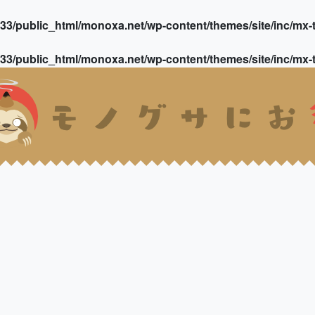
3/public_html/monoxa.net/wp-content/themes/site/inc/mx-t
3/public_html/monoxa.net/wp-content/themes/site/inc/mx-t