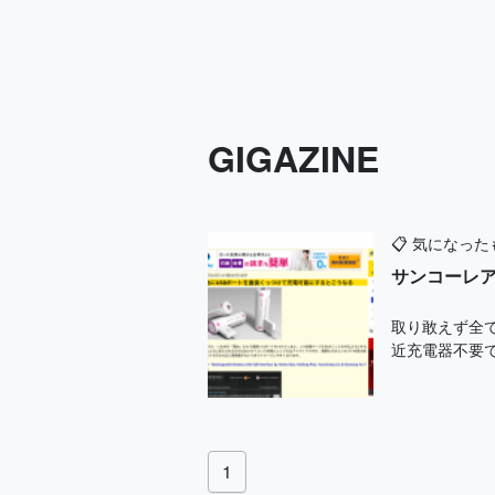
GIGAZINE
📋
気になった
サンコーレ
取り敢えず全
近充電器不要で電
1