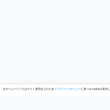
当ホームページではサイト運営向上のため
プライバシーポリシー
に基づきcookieを取
ホーム
ブログ
GIGAZINE