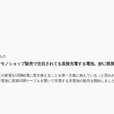
もの
アモノショップ販売で注目されてる直接充電する電池。妙に既
ての家電をUSB給電に置き換えることを第一主義に抱えている（と思わ
池に直接USBケーブルを繋いで充電する充電池の販売を開始しました。 https