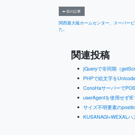
⬅ 前の記事
関西最大級ホームセンター、スーパービ
た。
関連投稿
jQueryで非同期（getScr
PHPで絵文字をUnico
ConoHaサーバーでP
userAgentを使用
サイズ不明要素のpositi
KUSANAGI×WEX