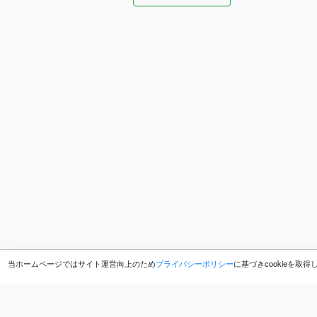
当ホームページではサイト運営向上のため
プライバシーポリシー
に基づきcookieを取
ホーム
ブログ
開発
cuepoint.jsの代わりにvide