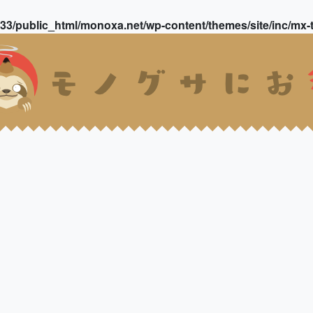
3/public_html/monoxa.net/wp-content/themes/site/inc/mx-t