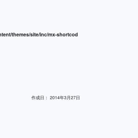
tent/themes/site/inc/mx-shortcod
作成日：
2014年3月27日