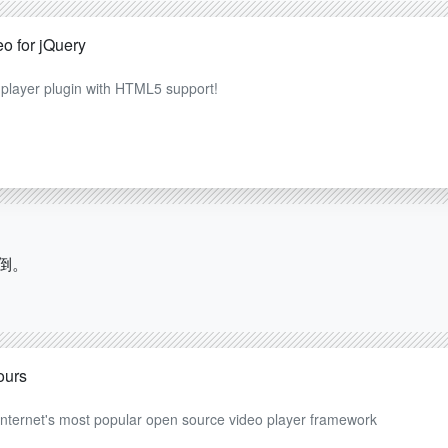
o for jQuery
player plugin with HTML5 support!
倒。
。
ours
internet's most popular open source video player framework