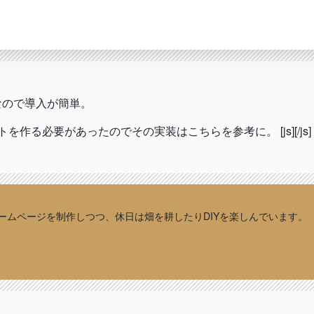
度なので導入が簡単。
を作る必要があったのでその実装はこちらを参考に。 [js]
[/js]
sでホームページを制作しつつ、休日は畑を耕したりDIYを楽しんでいます。