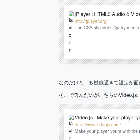
jPlayer : HTML5 Audio & Vide
http://jplayer.org/
The CSS styleable jQuery media 
なのだけど、多機能過ぎて設定が面
そこで選んだのがこちらのVideo.js
Video.js - Make your player y
http://www.videojs.com/
Make your player yours with the 