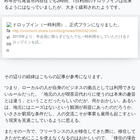
昨年から尾道市内在住でも2時間、1日利用のドロップインは出来
るようにはなっていましたが、大きく緩和されたようです。
ドロップイン（一時利用）、正式プランになりました。
http://onomichi-share.com/blog/news/000042.html
2015年より、年会員に限らずどなたでも一時利用をしていただけるド
ロップインを試...
その辺りの経緯はこちらの記事が参考になります。
つまり、ローカルの人が自身のビジネスの拠点としては利用できな
いルールだった。「地元の人が喫茶店代わりに使うのは本来の趣旨
とは違う」ということだったらしいのだが、何かおかしい。あるい
は、地元にはニーズはないという観測が前提にあったのだろうか、
いささか窮屈な条件だし、人の交流こそが事業も雇用も起こすとい
う現実を見過ごしているように思える。
またその一方で、フリーランスの人が移住してきた際に、移住して
きたがためにここを使えなくなるのはおかしいので、「移住の場合