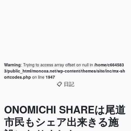
Warning
: Trying to access array offset on null in
/home/c664583
3/public_html/monoxa.net/wp-content/themes/site/inc/mx-sh
ortcodes.php
on line
1947
📋
日記
ONOMICHI SHAREは尾道
市民もシェア出来きる施