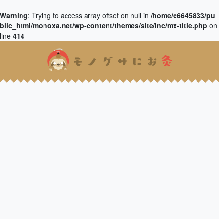
Warning
: Trying to access array offset on null in
/home/c6645833/pu
blic_html/monoxa.net/wp-content/themes/site/inc/mx-title.php
on
line
414