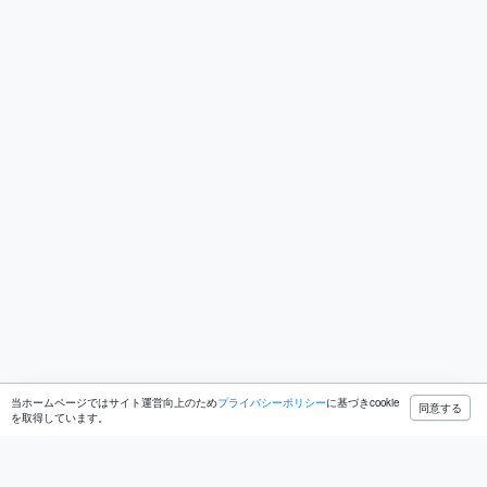
当ホームページではサイト運営向上のため
プライバシーポリシー
に基づきcookie
ホーム
ブログ
日記
同意する
を取得しています。
ONOMICHI SHAREは尾道市民もシェア出来きる施設になり
ました。