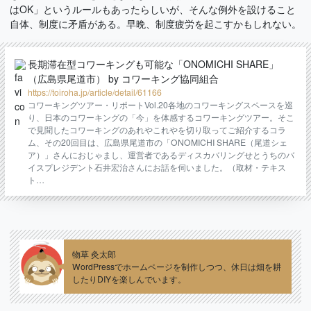
はOK」というルールもあったらしいが、そんな例外を設けること
自体、制度に矛盾がある。早晩、制度疲労を起こすかもしれない。
長期滞在型コワーキングも可能な「ONOMICHI SHARE」
（広島県尾道市） by コワーキング協同組合
https://toiroha.jp/article/detail/61166
コワーキングツアー・リポートVol.20各地のコワーキングスペースを巡
り、日本のコワーキングの「今」を体感するコワーキングツアー。そこ
で見聞したコワーキングのあれやこれやを切り取ってご紹介するコラ
ム、その20回目は、広島県尾道市の「ONOMICHI SHARE（尾道シェ
ア）」さんにおじゃまし、運営者であるディスカバリングせとうちのバ
イスプレジデント石井宏治さんにお話を伺いました。（取材・テキス
ト…
物草 灸太郎
WordPressでホームページを制作しつつ、休日は畑を耕
したりDIYを楽しんでいます。