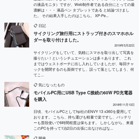
の液晶モニタ）ですが、Web制作者である自分にとっての最
適解は・・・ 液晶ペン タブレットである と結論づけまし
た。 その結果入手したのはこちら。 XP-Pe...
📋
日記
サイクリング旅行用にストラップ付きのスマホホル
ダーを取り付けました。
2019年5月22日
サイクリングをしていて、気軽にスマホを取り出して写真を
撮りたい！というシチュエーションは多々あります。 これ
まではウェストポーチに出し入れしていましたが、毎回チャ
ックを開閉するのも面倒ですし、誤って落としてしまう、何
てこ...
📋
気になったもの
モバイルPC用にUSB Type C接続の60W PD充電器
を購入
2018年11月13日
日頃、モバイルPCとしてhp社のENVY 13 x360を愛用して
おります。 こちら、持ち運びも軽量で楽ですし、バッテリ
ーも普段使いで6時間程度は保ちます。 しかしながら、来週
このPCを持って1泊2日の出張に出なければな...
📋
開発