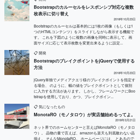
Bootstrapのカルーセルをレスポンシブ対応な複数
枚表示に切り替え
2018年10月23日
Bootstrapのカルーセルは基本的には1枚の画像（もしくは1
つのHTMLコンテンツ）をスライドしながら表示する機能で
す。 これを下図のように複数の画像を同時に表示して、画
面サイズに応じて表示枚数を変更出来るように設定...
📋
開発
BootstrapのブレイクポイントをjQueryで使用する
方法
2018年10月23日
jQuery単独でメディアクエリ様のブレイクポイントを指定す
る場合、 のように、幅の値をブレイクポイントとして個別
に入力する方法があります。 しかし、フレームワークにBoo
tstrapを使用しており、かつ、ブレイクポイン...
📋
気になったもの
MonotaRO（モノタロウ）が実店舗始めるってよ。
2018年3月21日
ネット界でのホームセンターと言えばMonotaRO（モノタロ
ウ）。 品物の量で言えば、amazonも楽天も到底敵わない品
揃え。 そんなMonotaRO。 ホームページには、 とあるので