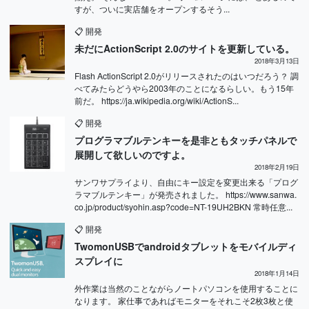
すが、ついに実店舗をオープンするそう...
📋
開発
未だにActionScript 2.0のサイトを更新している。
2018年3月13日
Flash ActionScript 2.0がリリースされたのはいつだろう？ 調
べてみたらどうやら2003年のことになるらしい。もう15年
前だ。 https://ja.wikipedia.org/wiki/ActionS...
📋
開発
プログラマブルテンキーを是非ともタッチパネルで
展開して欲しいのですよ。
2018年2月19日
サンワサプライより、自由にキー設定を変更出来る「プログ
ラマブルテンキー」が発売されました。 https://www.sanwa.
co.jp/product/syohin.asp?code=NT-19UH2BKN 常時任意...
📋
開発
TwomonUSBでandroidタブレットをモバイルディ
スプレイに
2018年1月14日
外作業は当然のことながらノートパソコンを使用することに
なります。 家仕事であればモニターをそれこそ2枚3枚と使