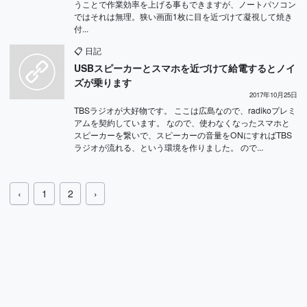
うことで作業効率を上げる事もできますが、ノートパソコン
ではそれは無理。狭い画面1枚に目を近づけて凝視して焼き
付...
📋
日記
USBスピーカーとスマホを近づけて給電するとノイ
ズが乗ります
2017年10月25日
TBSラジオが大好物です。 ここは広島なので、radikoプレミ
アムを契約しています。 なので、使わなくなったスマホと
スピーカーを繋いで、スピーカーの音量をONにすればTBS
ラジオが流れる、という環境を作りました。 ので...
‹
1
2
›